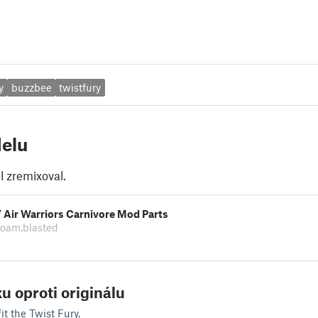
y
buzzbee
twistfury
elu
 zremixoval.
 Air Warriors Carnivore Mod Parts
foam.blasted
u oproti originálu
t the Twist Fury.