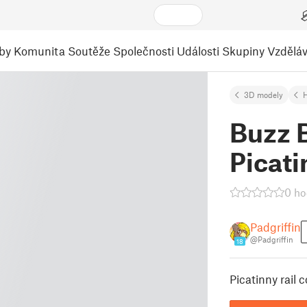
by
Komunita
Soutěže
Společnosti
Události
Skupiny
Vzděláv
3D modely
H
Buzz 
Picati
0 ho
Padgriffin
@Padgriffin
18
Picatinny rail 