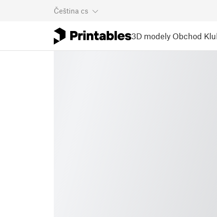
Čeština
cs
3D modely
Obchod
Klu