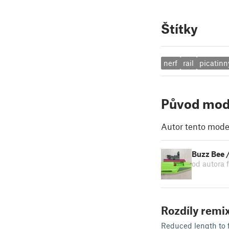
Štítky
nerf
rail
picatinn
Původ mod
Autor tento model
Buzz Bee /
od autora 
Rozdíly remix
Reduced length to fi