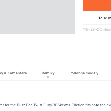
To se mi
6
33
0
150
ak
ky & Komentáře
Remixy
Podobné modely
0
0
ter for the Buzz Bee Twist Fury/BBSkewer. Friction fits onto the e