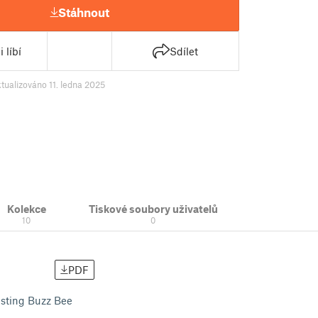
Stáhnout
 líbí
Sdílet
tualizováno 11. ledna 2025
Kolekce
Tiskové soubory uživatelů
10
0
PDF
xisting Buzz Bee