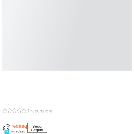
0 recensioni
redaeq
Segui
Seguiti
@redaeq
21