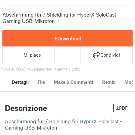
Abschirmung für / Shielding for HyperX SoloCast –
Gaming USB-Mikrofon
Download
Mi piace
Condividi
5
46
0
468
aggiornato 11 gennaio 2025
Dettagli
File
Make & Commenti
Remix
Model
2
0
0
Descrizione
PDF
Abschirmung für / Shielding for HyperX SoloCast –
Gaming USB-Mikrofon