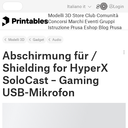
Italiano
it
Login
Modelli 3D
Store
Club
Comunità
Concorsi
Marchi
Eventi
Gruppi
Istruzione
Prusa Eshop
Blog Prusa
Modelli 3D
Gadget
Audio
Abschirmung für /
Shielding for HyperX
SoloCast – Gaming
USB-Mikrofon