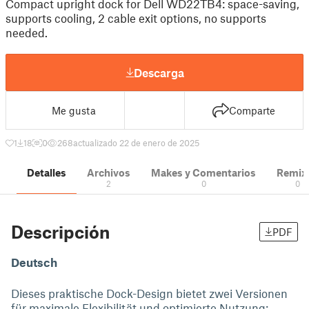
Compact upright dock for Dell WD22TB4: space-saving,
supports cooling, 2 cable exit options, no supports
needed.
Descarga
Me gusta
Comparte
1
18
0
268
actualizado 22 de enero de 2025
Detalles
Archivos
Makes y Comentarios
Remix
2
0
0
Descripción
PDF
Deutsch
Dieses praktische Dock-Design bietet zwei Versionen
für maximale Flexibilität und optimierte Nutzung: