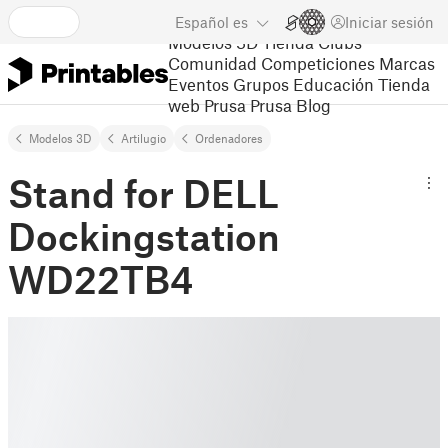
Español
es
Iniciar sesión
Modelos 3D
Tienda
Clubs
Comunidad
Competiciones
Marcas
Eventos
Grupos
Educación
Tienda
web Prusa
Prusa Blog
Modelos 3D
Artilugio
Ordenadores
Stand for DELL
Dockingstation
WD22TB4