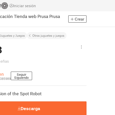
Iniciar sesión
cación
Tienda web Prusa
Prusa
Crear
Juguetes y Juegos
Otros juguetes y juegos
3
señas
en
Seguir
Siguiendo
1385989
on of the Spot Robot
Descarga