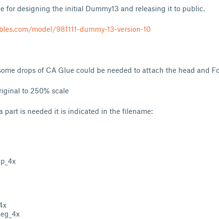
 for designing the initial Dummy13 and releasing it to public.
ables.com/model/981111-dummy-13-version-10
y, some drops of CA Glue could be needed to attach the head and Foo
riginal to 250% scale
 a part is needed it is indicated in the filename:
ip_4x
4x
leg_4x