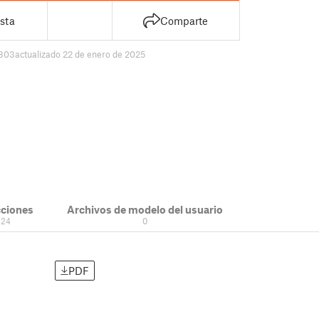
sta
Comparte
803
actualizado 22 de enero de 2025
cciones
Archivos de modelo del usuario
224
0
PDF