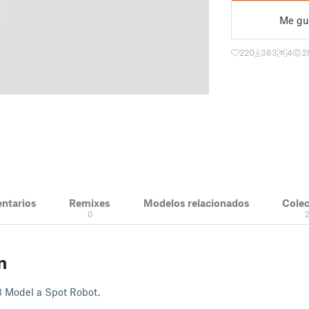
Me gu
220
383
4
2
ntarios
Remixes
Modelos relacionados
Cole
0
n
 Model a Spot Robot.