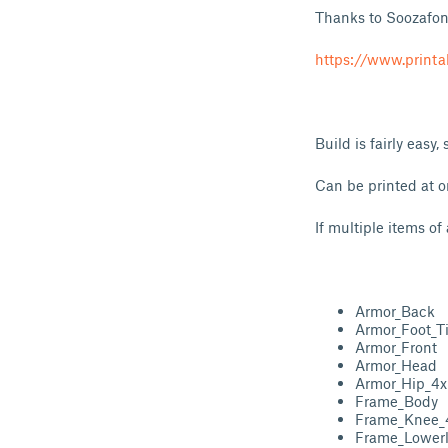
Thanks to Soozafone
https://www.print
Build is fairly eas
Can be printed at o
If multiple items of
Armor_Back
Armor_Foot_T
Armor_Front
Armor_Head
Armor_Hip_4x
Frame_Body
Frame_Knee_
Frame_Lower