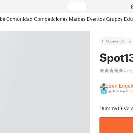
bs
Comunidad
Competiciones
Marcas
Eventos
Grupos
Edu
Modelos 3D
Spot1
4 re
Ben Engel
@BenEngelen_
20
Dummy13 Versi