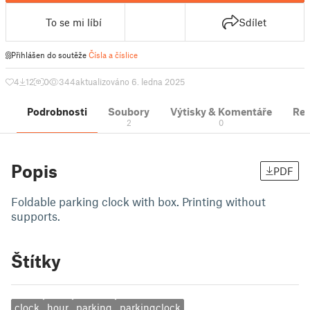
To se mi líbí
Sdílet
Přihlášen do soutěže
Čísla a číslice
4
12
0
344
aktualizováno 6. ledna 2025
Podrobnosti
Soubory
Výtisky & Komentáře
Re
2
0
Popis
PDF
Foldable parking clock with box. Printing without
supports.
Štítky
clock
hour
parking
parkingclock