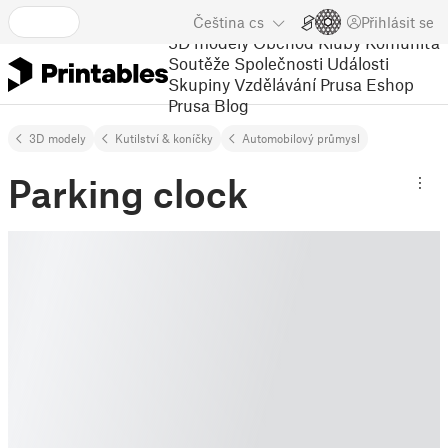
Čeština
cs
Přihlásit se
3D modely
Obchod
Kluby
Komunita
Soutěže
Společnosti
Události
Skupiny
Vzdělávání
Prusa Eshop
Prusa Blog
3D modely
Kutilství & koníčky
Automobilový průmysl
Parking clock