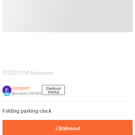
0 hodnocení
oizopetr
Sledovat
Sleduji
@oizopetr_1387802
14
Folding parking clock
Stáhnout