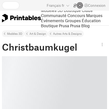
Français
fr
Connexion
Modèles 3D
Boutique
Clubs
Communauté
Concours
Marques
Événements
Groupes
Éducation
Boutique Prusa
Prusa Blog
Modèles 3D
Art & Design
Autres Arts & Designs
Christbaumkugel