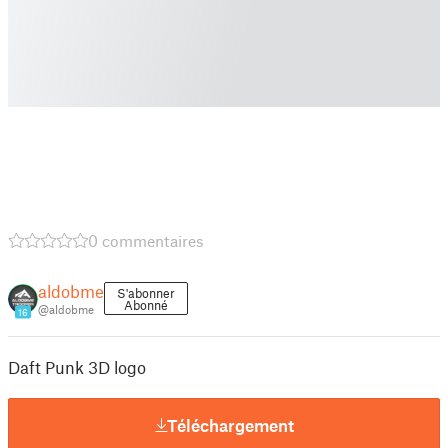
0 commentaires
aldobme
S'abonner
Abonné
@aldobme
16
Daft Punk 3D logo
Téléchargement