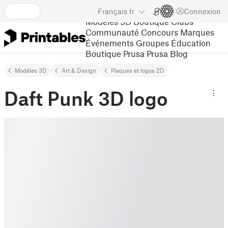
Français
fr
Connexion
Modèles 3D
Boutique
Clubs
Communauté
Concours
Marques
Événements
Groupes
Éducation
Boutique Prusa
Prusa Blog
Modèles 3D
Art & Design
Plaques et logos 2D
Daft Punk 3D logo