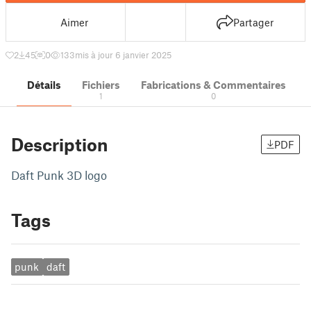
Aimer
Partager
2
45
0
133
mis à jour 6 janvier 2025
Détails
Fichiers
Fabrications & Commentaires
1
0
Description
PDF
Daft Punk 3D logo
Tags
punk
daft