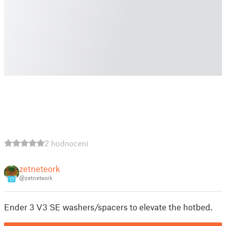
2 hodnocení
zetneteork
@zetneteork
17
Ender 3 V3 SE washers/spacers to elevate the hotbed.