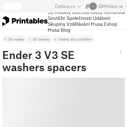
Čeština
cs
Přihlásit se
3D modely
Obchod
Kluby
Komunita
Soutěže
Společnosti
Události
Skupiny
Vzdělávání
Prusa Eshop
Prusa Blog
3D modely
3D tiskárny
Creality díly a rozšíření
Ender 3 V3 SE
washers spacers