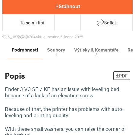
Stáhnout
To se mi líbí
Sdílet
15
187
2
784
aktualizováno 5. ledna 2025
Podrobnosti
Soubory
Výtisky & Komentáře
Re
1
2
Popis
PDF
Ender 3 V3 SE / KE has an issue with leveling bed
because of a lack of an elevation screw.
Because of that, the printer has problems with auto-
leveling and printing quality.
With these small washers, you can raise the corner of