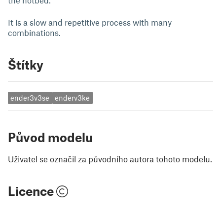
the hotbed.
It is a slow and repetitive process with many
combinations.
Štítky
ender3v3se
enderv3ke
Původ modelu
Uživatel se označil za původního autora tohoto modelu.
Licence