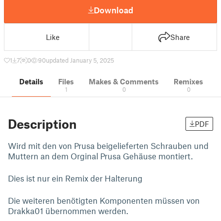
Download
Like
Share
1
7
0
90
updated January 5, 2025
Details
Files
Makes & Comments
Remixes
1
0
0
Description
PDF
Wird mit den von Prusa beigelieferten Schrauben und
Muttern an dem Orginal Prusa Gehäuse montiert.
Dies ist nur ein Remix der Halterung
Die weiteren benötigten Komponenten müssen von
Drakka01 übernommen werden.