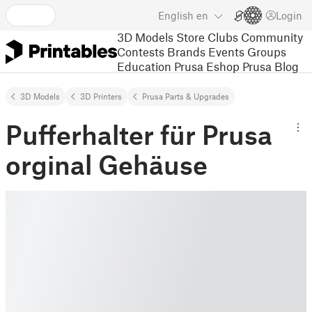
English
en
Login
3D Models
Store
Clubs
Community
Contests
Brands
Events
Groups
Education
Prusa Eshop
Prusa Blog
3D Models
3D Printers
Prusa Parts & Upgrades
Pufferhalter für Prusa
orginal Gehäuse