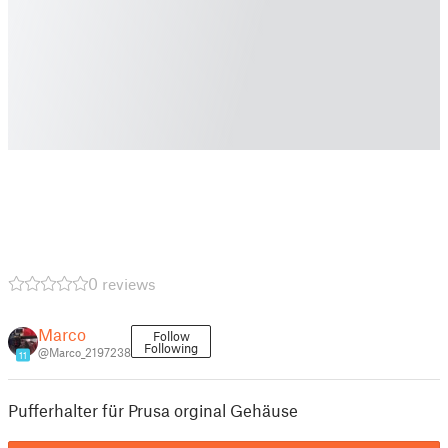
0 reviews
Marco
Follow
Following
@Marco_2197238
11
Pufferhalter für Prusa orginal Gehäuse