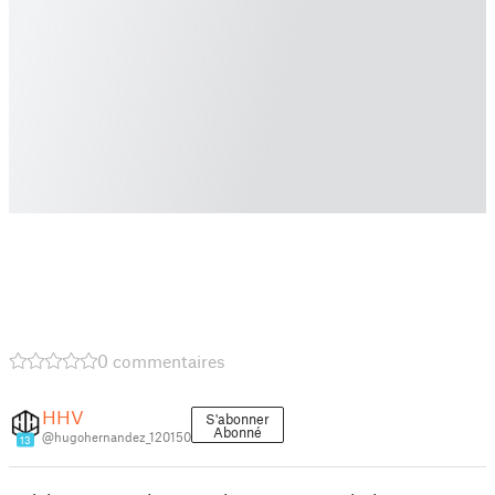
0 commentaires
HHV
S'abonner
Abonné
@hugohernandez_120150
13