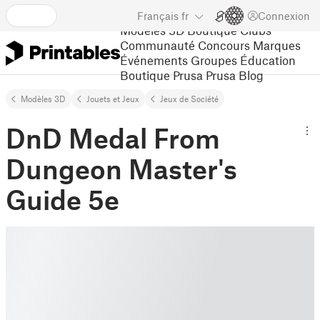
Français
fr
Connexion
Modèles 3D
Boutique
Clubs
Communauté
Concours
Marques
Événements
Groupes
Éducation
Boutique Prusa
Prusa Blog
Modèles 3D
Jouets et Jeux
Jeux de Société
DnD Medal From
Dungeon Master's
Guide 5e