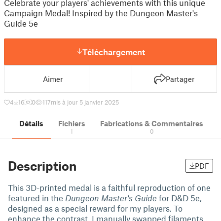
Celebrate your players' achievements with this unique
Campaign Medal! Inspired by the Dungeon Master's
Guide 5e
Téléchargement
Aimer
Partager
4
16
0
117
mis à jour 5 janvier 2025
Détails
Fichiers
Fabrications & Commentaires
1
0
Description
PDF
This 3D-printed medal is a faithful reproduction of one
featured in the
Dungeon Master's Guide
for D&D 5e,
designed as a special reward for my players. To
enhance the contrast, I manually swapped filaments