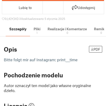
Lubię to
Udostępnij
0
6
0
39
zaktualizowano 5 stycznia 2025
Szczegóły
Pliki
Realizacje i Komentarze
Remik
1
0
0
Opis
PDF
Bitte folgt mir auf Instagram: print___time
Pochodzenie modelu
Autor oznaczył ten model jako własne oryginalne
dzieło.
Licencja