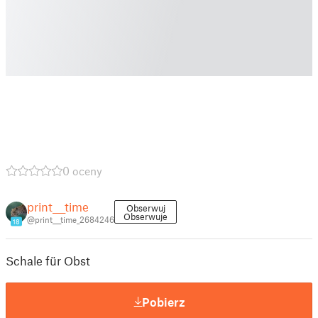
0 oceny
print___time
Obserwuj
Obserwuje
@print___time_2684246
18
Schale für Obst
Pobierz