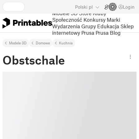
Polski
pl
Login
Modele 3D
Store
Kluby
Społeczność
Konkursy
Marki
Wydarzenia
Grupy
Edukacja
Sklep
internetowy Prusa
Prusa Blog
Modele 3D
Domowe
Kuchnia
Obstschale