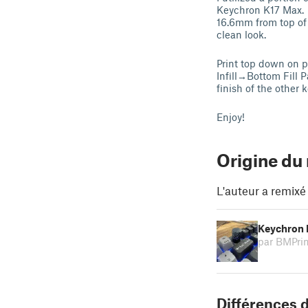
Keychron K17 Max. 
16.6mm from top of 
clean look.
Print top down on p
Infill→Bottom Fill 
finish of the other 
Enjoy!
Origine du
L'auteur a remixé
Keychron K
par BMPri
Différences d