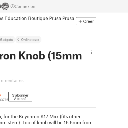
Connexion
es
Éducation
Boutique Prusa
Prusa
Créer
Gadgets
Ordinateurs
ron Knob (15mm
ommentaires
p
S'abonner
Abonné
03775
, for the Keychron K17 Max (fits other
mm stem). Top of knob will be 16.6mm from