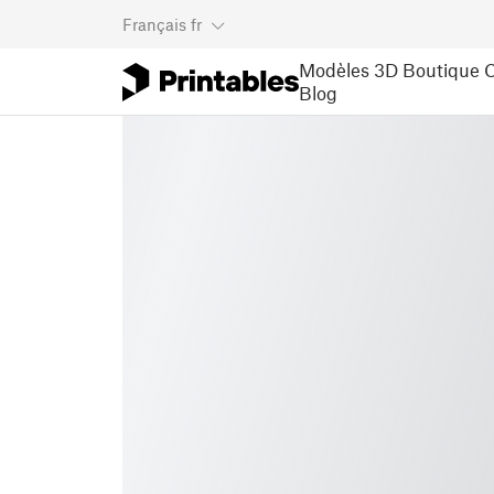
Français
fr
Modèles 3D
Boutique
C
Blog