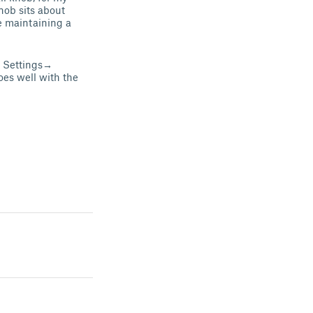
nob sits about
e maintaining a
t Settings→
oes well with the