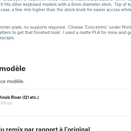
It fits other keyboard models with a 6mm diameter stem. Top of k
case, a few mm higher than the stock knob for easier access whil
rinter plate, no supports required. Choose ‘Concentric’ under Prin
Pattern to get that finished look! I used a matte PLA for mine and g
keycaps.
 modèle
 ce modèle.
nob Riser (Q1 etc.)
ntShop
u remix par rapport à l'original