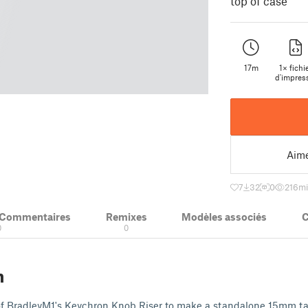
top of case
17m
1× fichi
d'impres
Aim
7
32
0
216
mi
& Commentaires
Remixes
Modèles associés
C
0
0
n
n of BradleyM1's Keychron Knob Riser to make a standalone 15mm ta