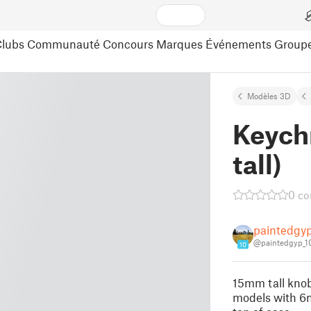
lubs
Communauté
Concours
Marques
Événements
Group
Modèles 3D
Keych
tall)
0 c
paintedgy
@paintedgyp_1
10
15mm tall knob
models with 6