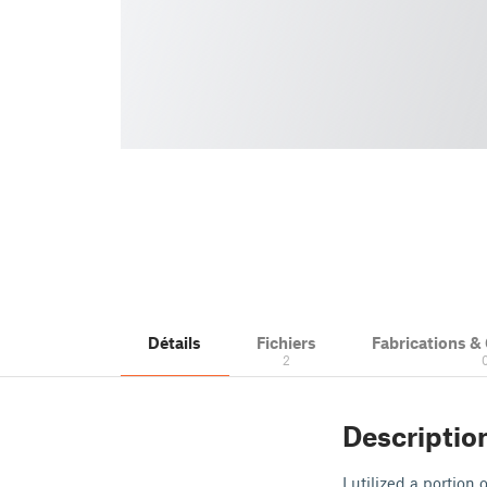
Détails
Fichiers
Fabrications 
2
Descriptio
I utilized a portio