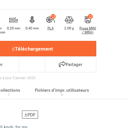
er
0.20 mm
0.40 mm
PLA
2.00 g
Prusa MINI
sion
/ MINI+
Téléchargement
er
Partager
s à jour 5 janvier 2025
ollections
Fichiers d'impr. utilisateurs
7
0
PDF
ll knob, for my