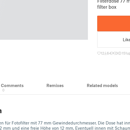
Filterdose 77 m
filter box
Lik
12
64
0
151
u
& Comments
Remixes
Related models
0
n
 für Fotofilter mit 77 mm Gewindedurchmesser. Die Dose hat in
2 mm und eine freie Höhe von 12 mm. Eventuell innen mit Schau