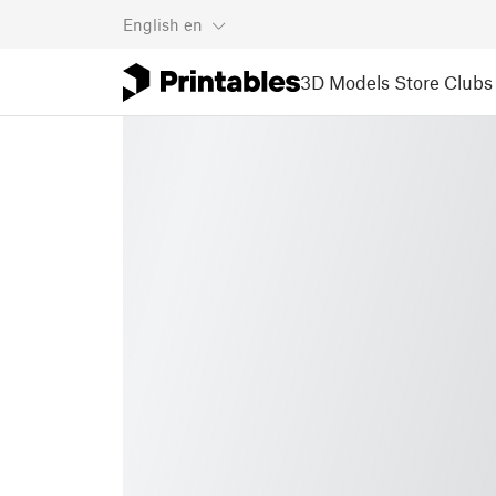
English
en
3D Models
Store
Clubs