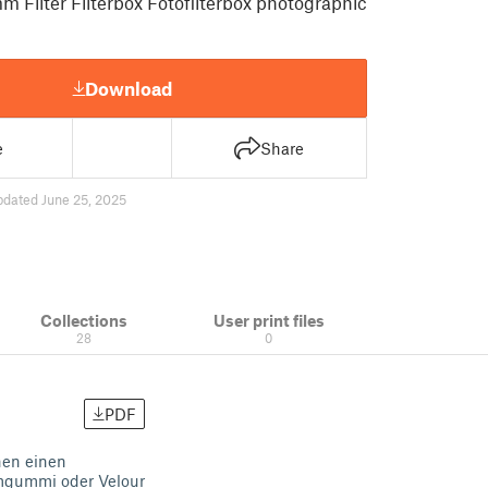
m Filter Filterbox Fotofilterbox photographic
Download
e
Share
pdated June 25, 2025
Collections
User print files
28
0
PDF
nen einen
mgummi oder Velour