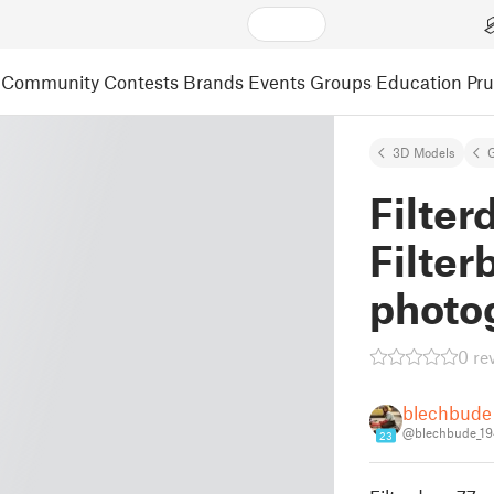
Community
Contests
Brands
Events
Groups
Education
Pr
3D Models
Filter
Filter
photog
0 re
blechbude
@blechbude_1
23