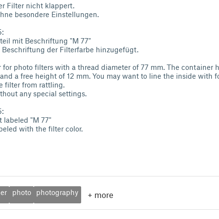
 Filter nicht klappert.
hne besondere Einstellungen.
5:
eil mit Beschriftung "M 77"
 Beschriftung der Filterfarbe hinzugefügt.
for photo filters with a thread diameter of 77 mm. The container h
nd a free height of 12 mm. You may want to line the inside with 
 filter from rattling.
thout any special settings.
5:
t labeled "M 77"
eled with the filter color.
er
photo
photography
+
more