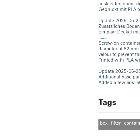
auskleiden damit der
Gedruckt mit PLA o
Update 2025-06-2
Zusätzliches Bodent
Ein paar Deckel mit
……..
Screw-on container 
diameter of 82 mm a
velour to prevent the
Printed with PLA wi
Update 2025-06-2
Additional base par
Added a few lids lab
Tags
box
filter
contain