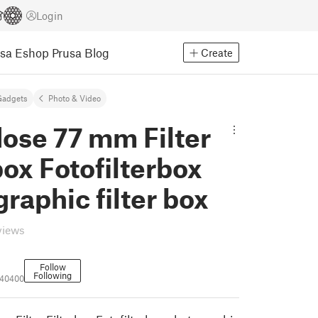
Login
usa Eshop
Prusa Blog
Create
Gadgets
Photo & Video
dose 77 mm Filter
box Fotofilterbox
raphic filter box
views
Follow
Following
940400