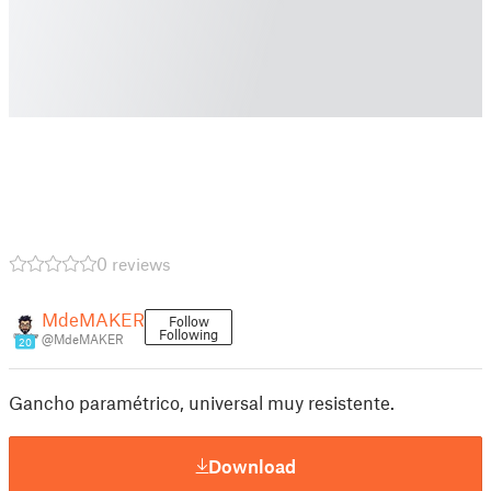
0 reviews
MdeMAKER
Follow
Following
@MdeMAKER
20
Gancho paramétrico, universal muy resistente.
Download