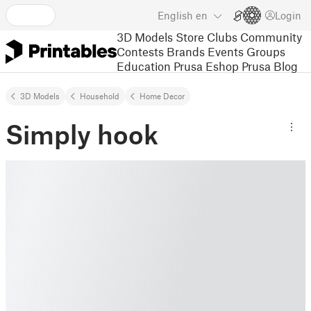
English
en
Login
3D Models
Store
Clubs
Community
Contests
Brands
Events
Groups
Education
Prusa Eshop
Prusa Blog
3D Models
Household
Home Decor
Simply hook