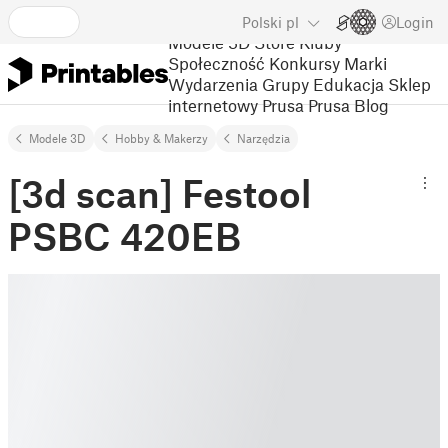
Polski
pl
Login
Modele 3D
Store
Kluby
Społeczność
Konkursy
Marki
Wydarzenia
Grupy
Edukacja
Sklep
internetowy Prusa
Prusa Blog
Modele 3D
Hobby & Makerzy
Narzędzia
[3d scan] Festool
PSBC 420EB