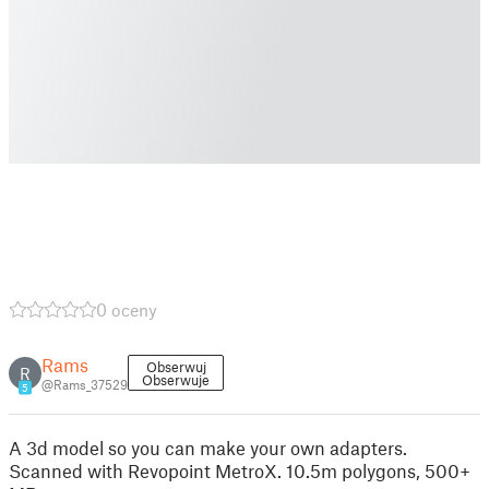
0 oceny
Rams
Obserwuj
R
Obserwuje
@Rams_37529
5
A 3d model so you can make your own adapters.
Scanned with Revopoint MetroX. 10.5m polygons, 500+