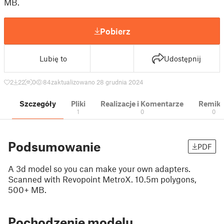
MB.
Pobierz
Lubię to
Udostępnij
2
22
0
84
zaktualizowano 28 grudnia 2024
Szczegóły
Pliki
Realizacje i Komentarze
Remik
1
0
0
Podsumowanie
PDF
A 3d model so you can make your own adapters.
Scanned with Revopoint MetroX. 10.5m polygons,
500+ MB.
Pochodzenie modelu