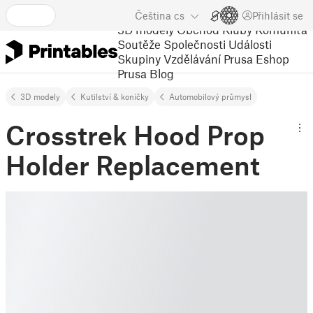
Čeština
cs
Přihlásit se
3D modely
Obchod
Kluby
Komunita
Soutěže
Společnosti
Události
Skupiny
Vzdělávání
Prusa Eshop
Prusa Blog
3D modely
Kutilství & koníčky
Automobilový průmysl
Crosstrek Hood Prop
Holder Replacement