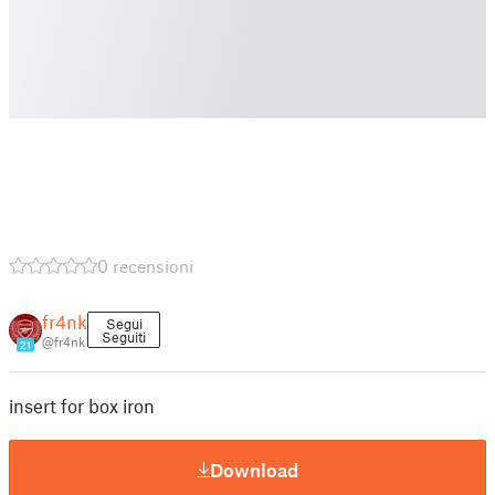
0 recensioni
fr4nk
Segui
Seguiti
@fr4nk
21
insert for box iron
Download