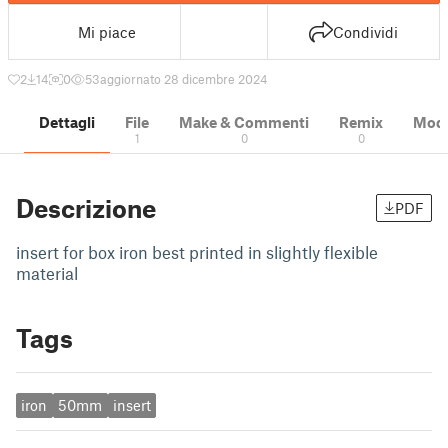
Mi piace
Condividi
2
14
0
53
aggiornato 28 dicembre 2024
Dettagli
File
Make & Commenti
Remix
Model
1
0
0
Descrizione
PDF
insert for box iron best printed in slightly flexible
material
Tags
iron
50mm
insert