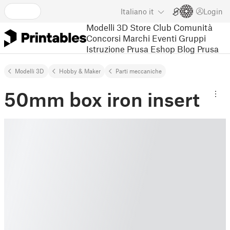
Italiano
it
Login
Modelli 3D
Store
Club
Comunità
Concorsi
Marchi
Eventi
Gruppi
Istruzione
Prusa Eshop
Blog Prusa
Modelli 3D
Hobby & Maker
Parti meccaniche
50mm box iron insert