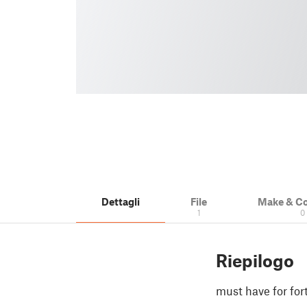
Dettagli
File
Make & C
1
0
Riepilogo
must have for fort