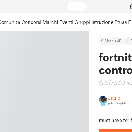
Comunità
Concorsi
Marchi
Eventi
Gruppi
Istruzione
Prusa 
Modelli 3D
fortni
contro
0 re
Eagle
@TestingMeple
10
must have for f