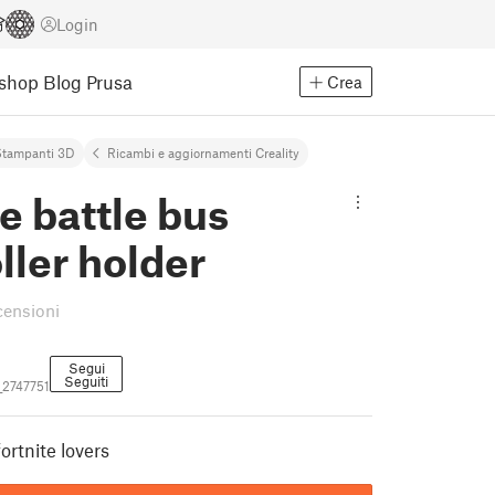
Login
Eshop
Blog Prusa
Crea
Stampanti 3D
Ricambi e aggiornamenti Creality
te battle bus
ller holder
censioni
Segui
Seguiti
_2747751
ortnite lovers