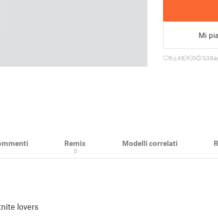
Mi pi
6
48
0
538
a
ommenti
Remix
Modelli correlati
R
0
nite lovers