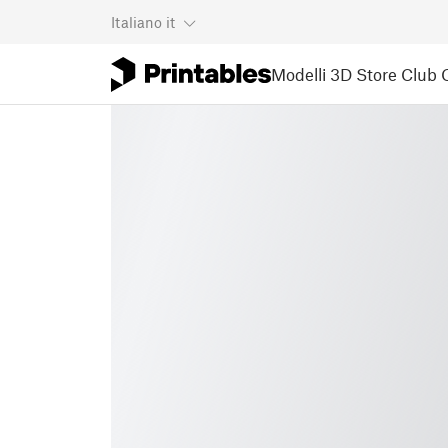
Italiano
it
Modelli 3D
Store
Club