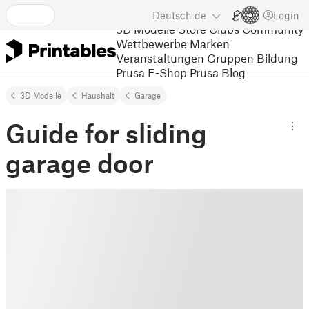
Deutsch
de
Login
3D Modelle
Store
Clubs
Community
Wettbewerbe
Marken
Veranstaltungen
Gruppen
Bildung
Prusa E-Shop
Prusa Blog
3D Modelle
Haushalt
Garage
Guide for sliding
garage door