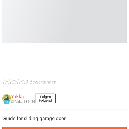
0 Bewertungen
Yakka
Folgen
Folgend
@Yakka_386414
12
Guide for sliding garage door