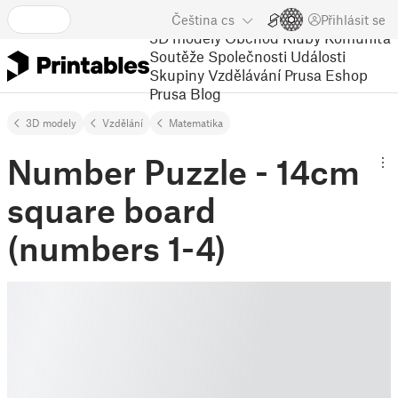
Čeština
cs
Přihlásit se
3D modely
Obchod
Kluby
Komunita
Soutěže
Společnosti
Události
Skupiny
Vzdělávání
Prusa Eshop
Prusa Blog
3D modely
Vzdělání
Matematika
Number Puzzle - 14cm
square board
(numbers 1-4)