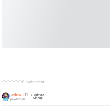
0 hodnocení
cwlewis11
Sledovat
Sleduji
@cwlewis11
25