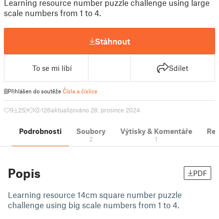
Learning resource number puzzle challenge using large
scale numbers from 1 to 4.
Stáhnout
To se mi líbí
Sdílet
Přihlášen do soutěže
Čísla a číslice
9
25
1
126
aktualizováno 28. prosince 2024
Podrobnosti
Soubory
Výtisky & Komentáře
Re
2
1
Popis
PDF
Learning resource 14cm square number puzzle
challenge using big scale numbers from 1 to 4.