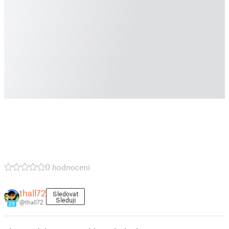
0 hodnocení
thall72
Sledovat
Sleduji
@thall72
29