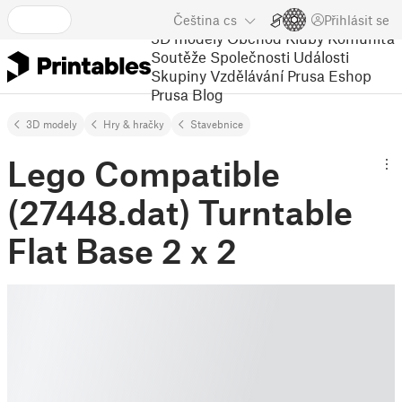
Čeština
cs
Přihlásit se
3D modely
Obchod
Kluby
Komunita
Soutěže
Společnosti
Události
Skupiny
Vzdělávání
Prusa Eshop
Prusa Blog
3D modely
Hry & hračky
Stavebnice
Lego Compatible
(27448.dat) Turntable
Flat Base 2 x 2