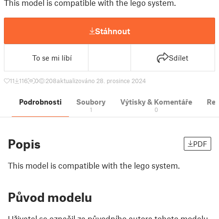
This model is compatible with the lego system.
Stáhnout
To se mi líbí
Sdílet
11
116
0
208
aktualizováno 28. prosince 2024
Podrobnosti
Soubory
Výtisky & Komentáře
Re
1
0
Popis
PDF
This model is compatible with the lego system.
Původ modelu
Uživatel se označil za původního autora tohoto modelu.