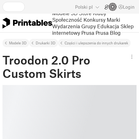
Polski
pl
Login
Modele 3D
Store
Kluby
Społeczność
Konkursy
Marki
Wydarzenia
Grupy
Edukacja
Sklep
internetowy Prusa
Prusa Blog
Modele 3D
Drukarki 3D
Części i ulepszenia do innych drukarek
Troodon 2.0 Pro
Custom Skirts