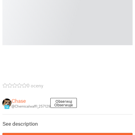
0 oceny
Chase
Obserwuj
Obserwuje
@Chemicalwaffl_257129
14
See description