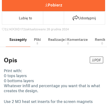
Pobierz
Lubię to
Udostępnij
2
14
0
172
zaktualizowano 28 grudnia 2024
Szczegóły
Pliki
Realizacje i Komentarze
Remik
8
0
0
Opis
PDF
Print with:
0 tops layers
0 bottoms layers
Whatever infill and percentage you want-that is what
creates the design.
Use 2 M3 heat set inserts for the screen magnets