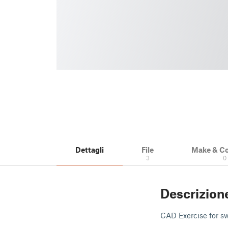
Dettagli
File
Make & C
3
0
Descrizion
CAD Exercise for sw