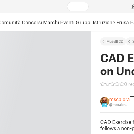
Comunità
Concorsi
Marchi
Eventi
Gruppi
Istruzione
Prusa 
Modelli 3D
CAD E
on Un
0 re
mscalora
@mscalora
27
CAD Exercise f
follows a non-