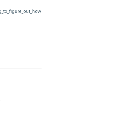
_to_figure_out_how
.