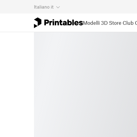
Italiano
it
Modelli 3D
Store
Club