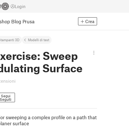
Login
Eshop
Blog Prusa
Crea
Stampanti 3D
Modelli di test
xercise: Sweep
dulating Surface
censioni
Segui
Seguiti
or sweeping a complex profile on a path that
planer surface