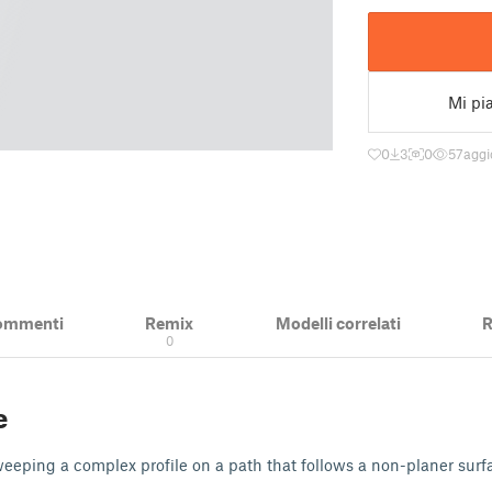
Mi pi
0
3
0
57
aggi
ommenti
Remix
Modelli correlati
R
0
e
eeping a complex profile on a path that follows a non-planer surf