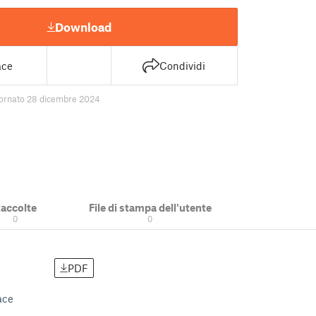
Download
ace
Condividi
ornato 28 dicembre 2024
accolte
File di stampa dell'utente
0
0
PDF
ace