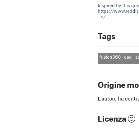
Inspired by this que
https://www.reddi
_to/
Tags
fusion360
cad
s
Origine mo
L'autore ha contr
Licenza