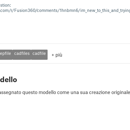
stion:
t.com/r/Fusion360/comments/1hnbmn6/im_new_to_this_and_trying
tepfile
cadfiles
cadfile
+
più
dello
assegnato questo modello come una sua creazione originale