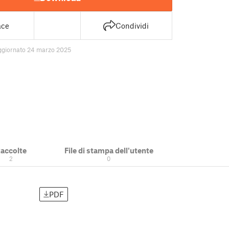
ace
Condividi
ggiornato 24 marzo 2025
accolte
File di stampa dell'utente
2
0
PDF