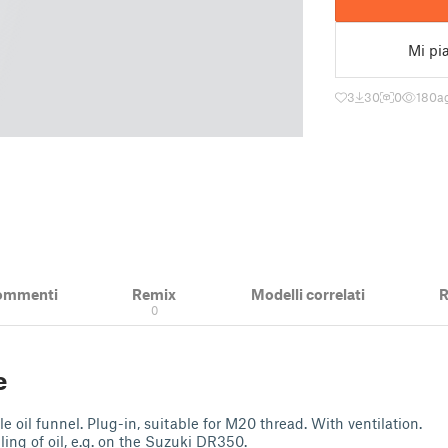
Mi pi
3
30
0
180
a
ommenti
Remix
Modelli correlati
R
0
e
e oil funnel. Plug-in, suitable for M20 thread. With ventilation.
ling of oil, e.g. on the Suzuki DR350.