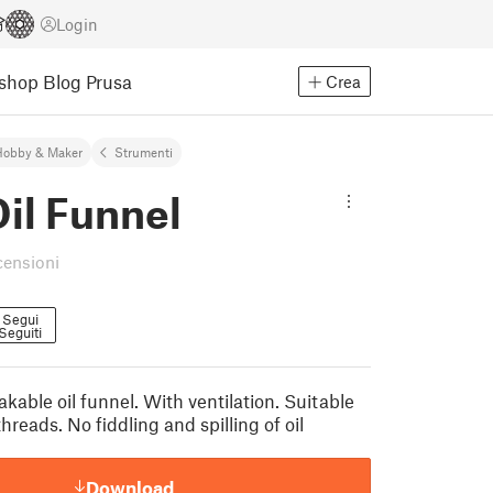
Login
Eshop
Blog Prusa
Crea
Hobby & Maker
Strumenti
Oil Funnel
censioni
Segui
Seguiti
akable oil funnel. With ventilation. Suitable
hreads. No fiddling and spilling of oil
Download