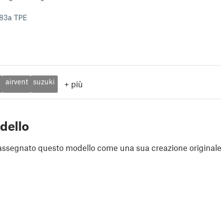
 83a TPE
airvent
suzuki
+
più
dello
assegnato questo modello come una sua creazione originale