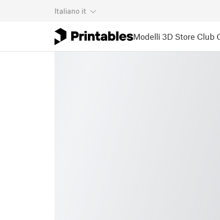
Italiano
it
Modelli 3D
Store
Club