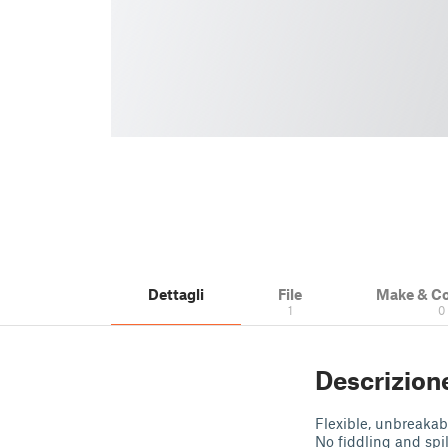
Dettagli
File
Make & C
1
0
Descrizion
Flexible, unbreakabl
No fiddling and spil