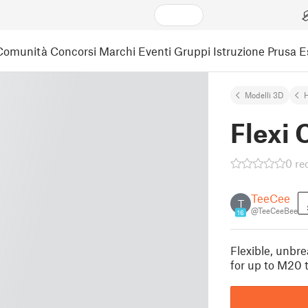
Comunità
Concorsi
Marchi
Eventi
Gruppi
Istruzione
Prusa 
Modelli 3D
Flexi 
0 re
TeeCee
T
@TeeCeeBee
16
Flexible, unbre
for up to M20 t