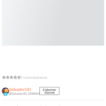
1 commentaires
Salvadori3D
S'abonner
Abonné
@Salvadori3D_2698854
14