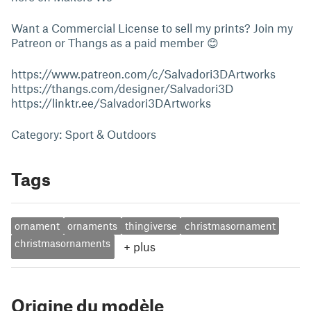
Want a Commercial License to sell my prints? Join my
Patreon or Thangs as a paid member 😊
https://www.patreon.com/c/Salvadori3DArtworks
https://thangs.com/designer/Salvadori3D
https://linktr.ee/Salvadori3DArtworks
Category: Sport & Outdoors
Tags
ornament
ornaments
thingiverse
christmasornament
christmasornaments
+
plus
Origine du modèle