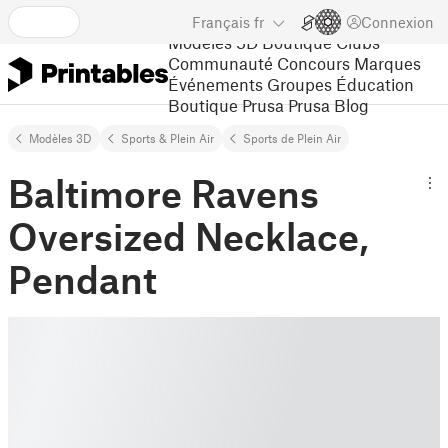
Français
fr
Connexion
Modèles 3D
Boutique
Clubs
Communauté
Concours
Marques
Événements
Groupes
Éducation
Boutique Prusa
Prusa Blog
Modèles 3D
Sports & Plein Air
Sports de Plein Air
Baltimore Ravens
Oversized Necklace,
Pendant