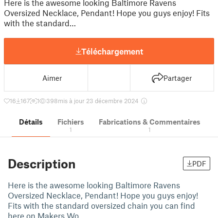
Here is the awesome looking Baltimore Ravens
Oversized Necklace, Pendant! Hope you guys enjoy! Fits
with the standard…
Téléchargement
Aimer
Partager
16
167
1
398
mis à jour 23 décembre 2024
Détails
Fichiers
Fabrications & Commentaires
1
1
Description
PDF
Here is the awesome looking Baltimore Ravens
Oversized Necklace, Pendant! Hope you guys enjoy!
Fits with the standard oversized chain you can find
here on Makers Wo