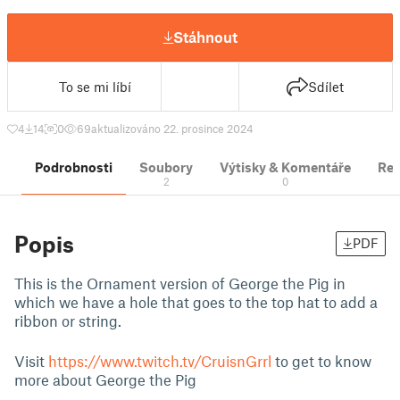
Stáhnout
To se mi líbí
Sdílet
4
14
0
69
aktualizováno 22. prosince 2024
Podrobnosti
Soubory
Výtisky & Komentáře
Re
2
0
Popis
PDF
This is the Ornament version of George the Pig in
which we have a hole that goes to the top hat to add a
ribbon or string.
Visit
https://www.twitch.tv/CruisnGrrl
to get to know
more about George the Pig