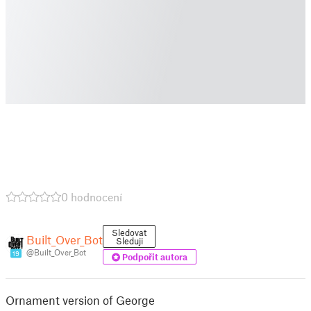
0 hodnocení
Sledovat
Built_Over_Bot
Sleduji
@Built_Over_Bot
19
Podpořit autora
Ornament version of George