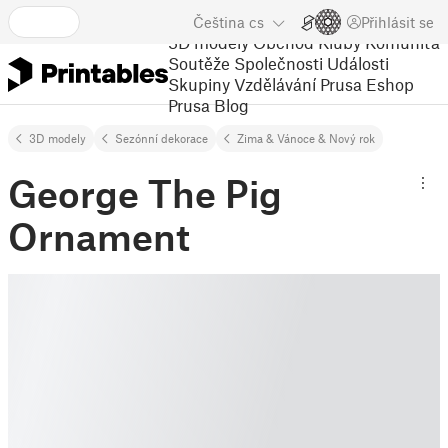
Čeština
cs
Přihlásit se
3D modely
Obchod
Kluby
Komunita
Soutěže
Společnosti
Události
Skupiny
Vzdělávání
Prusa Eshop
Prusa Blog
3D modely
Sezónní dekorace
Zima & Vánoce & Nový rok
George The Pig
Ornament