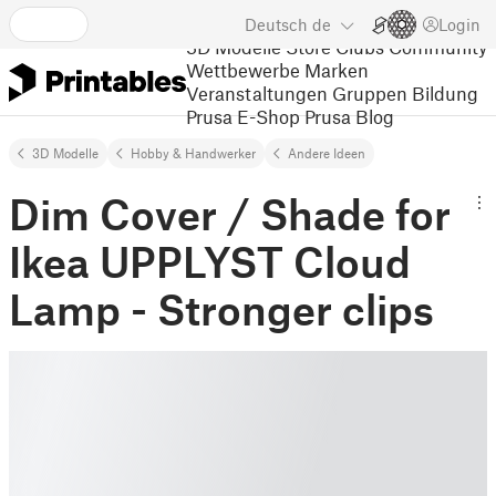
Deutsch
de
Login
3D Modelle
Store
Clubs
Community
Wettbewerbe
Marken
Veranstaltungen
Gruppen
Bildung
Prusa E-Shop
Prusa Blog
3D Modelle
Hobby & Handwerker
Andere Ideen
Dim Cover / Shade for
Ikea UPPLYST Cloud
Lamp - Stronger clips