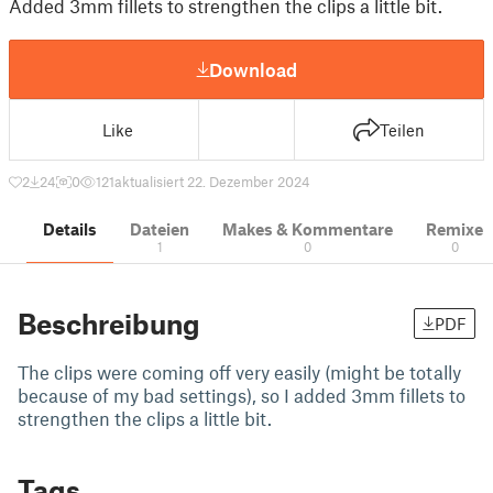
Added 3mm fillets to strengthen the clips a little bit.
Download
Like
Teilen
2
24
0
121
aktualisiert 22. Dezember 2024
Details
Dateien
Makes & Kommentare
Remixe
1
0
0
Beschreibung
PDF
The clips were coming off very easily (might be totally
because of my bad settings), so I added 3mm fillets to
strengthen the clips a little bit.
Tags