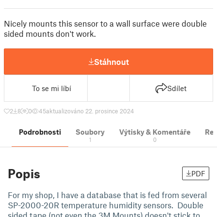
Nicely mounts this sensor to a wall surface were double
sided mounts don't work.
Stáhnout
To se mi líbí
Sdílet
2
8
0
45
aktualizováno 22. prosince 2024
Podrobnosti
Soubory
Výtisky & Komentáře
Re
1
0
Popis
PDF
For my shop, I have a database that is fed from several
SP-2000-20R temperature humidity sensors. Double
sided tape (not even the 3M Mounts) doesn't stick to