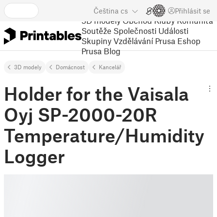
Čeština
cs
Přihlásit se
3D modely
Obchod
Kluby
Komunita
Soutěže
Společnosti
Události
Skupiny
Vzdělávání
Prusa Eshop
Prusa Blog
3D modely
Domácnost
Kancelář
Holder for the Vaisala
Oyj SP-2000-20R
Temperature/Humidity
Logger