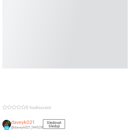
0 hodnocení
daveyk021
Sledovat
Sleduji
@daveyk021_194528
14