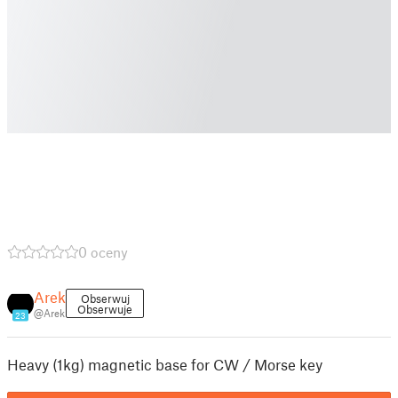
0 oceny
Arek
Obserwuj
Obserwuje
@Arek
23
Heavy (1kg) magnetic base for CW / Morse key