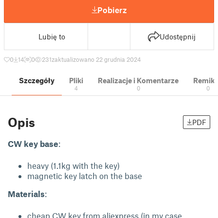
Pobierz
Lubię to
Udostępnij
0
14
0
231
zaktualizowano 22 grudnia 2024
Szczegóły
Pliki
Realizacje i Komentarze
Remik
4
0
0
Opis
PDF
CW key base
:
heavy (1.1kg with the key)
magnetic key latch on the base
Materials
:
cheap CW key from aliexpress (in my case