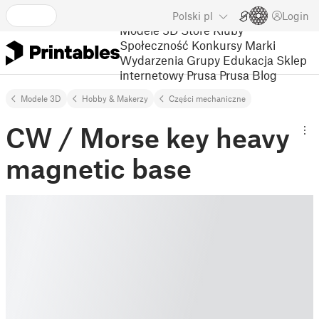
Polski
pl
Login
Modele 3D
Store
Kluby
Społeczność
Konkursy
Marki
Wydarzenia
Grupy
Edukacja
Sklep
internetowy Prusa
Prusa Blog
Modele 3D
Hobby & Makerzy
Części mechaniczne
CW / Morse key heavy
magnetic base