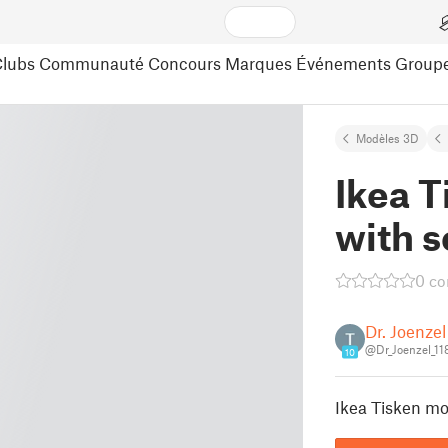
lubs
Communauté
Concours
Marques
Événements
Group
Modèles 3D
Ikea 
with 
0 c
Dr. Joenzel
@Dr_Joenzel_1
10
Ikea Tisken m