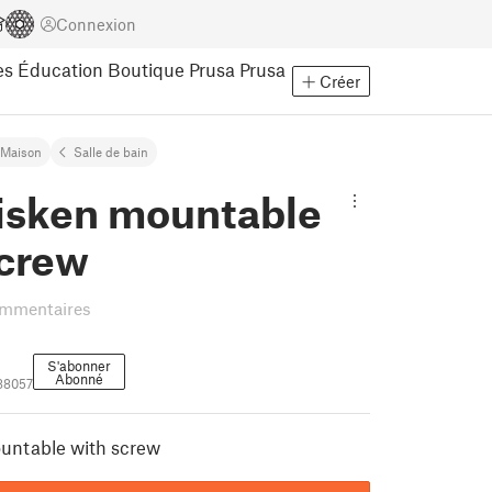
Connexion
es
Éducation
Boutique Prusa
Prusa
Créer
Maison
Salle de bain
Tisken mountable
screw
ommentaires
S'abonner
Abonné
188057
ountable with screw