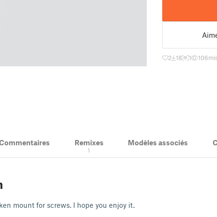
Aim
2
18
1
106
mi
& Commentaires
Remixes
Modèles associés
C
1
1
n
ken mount for screws. I hope you enjoy it.