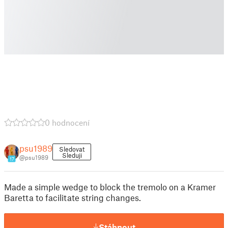
0 hodnocení
psu1989
Sledovat
Sleduji
@psu1989
17
Made a simple wedge to block the tremolo on a Kramer
Baretta to facilitate string changes.
Stáhnout