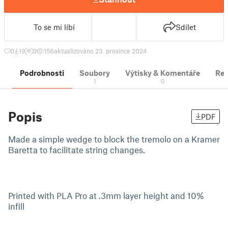
To se mi líbí
Sdílet
0
19
0
156
aktualizováno 23. prosince 2024
Podrobnosti
Soubory
Výtisky & Komentáře
Re
1
0
Popis
PDF
Made a simple wedge to block the tremolo on a Kramer
Baretta to facilitate string changes.
Printed with PLA Pro at .3mm layer height and 10%
infill