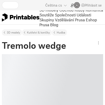
Čeština
cs
Přihlásit se
3D modely
Obchod
Kluby
Komunita
Soutěže
Společnosti
Události
Skupiny
Vzdělávání
Prusa Eshop
Prusa Blog
3D modely
Kutilství & koníčky
Hudba
Tremolo wedge