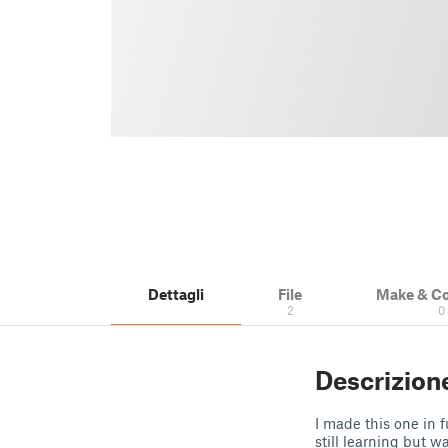
Dettagli
File
Make & C
2
0
Descrizion
I made this one in f
still learning but w