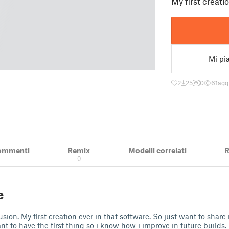
My first creati
Mi pi
2
25
0
61
agg
ommenti
Remix
Modelli correlati
R
0
e
usion. My first creation ever in that software. So just want to share
ant to have the first thing so i know how i improve in future builds.