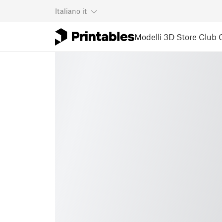
Italiano
it
Modelli 3D
Store
Club