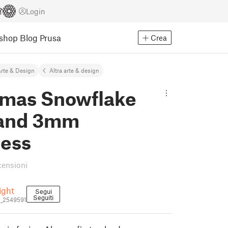
Login
Eshop
Blog Prusa
Crea
rte & Design
Altra arte & design
tmas Snowflake
and 3mm
ness
censioni
ight
Segui
Seguiti
h_2549591