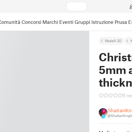
Comunità
Concorsi
Marchi
Eventi
Gruppi
Istruzione
Prusa 
Modelli 3D
A
Chris
5mm 
thick
0 re
ShaitanKn
@ShaitanKnig
7