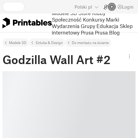
Polski
pl
Login
Modele 3D
Store
Kluby
Społeczność
Konkursy
Marki
Wydarzenia
Grupy
Edukacja
Sklep
internetowy Prusa
Prusa Blog
Modele 3D
Sztuka & Design
Do montażu na ścianie
Godzilla Wall Art #2