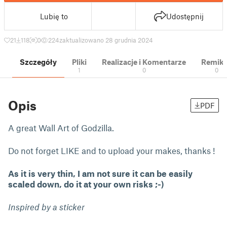
Lubię to
Udostępnij
21
118
0
224
zaktualizowano 28 grudnia 2024
Szczegóły
Pliki
Realizacje i Komentarze
Remik
1
0
0
Opis
PDF
A great Wall Art of Godzilla.
Do not forget LIKE and to upload your makes, thanks !
As it is very thin, I am not sure it can be easily
scaled down, do it at your own risks ;-)
Inspired by a sticker