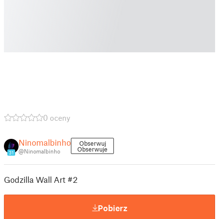
0 oceny
Ninomalbinho
Obserwuj
Obserwuje
@Ninomalbinho
31
Godzilla Wall Art #2
Pobierz