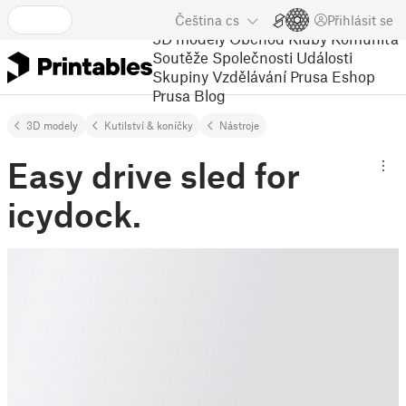
Čeština
cs
Přihlásit se
3D modely
Obchod
Kluby
Komunita
Soutěže
Společnosti
Události
Skupiny
Vzdělávání
Prusa Eshop
Prusa Blog
3D modely
Kutilství & koníčky
Nástroje
Easy drive sled for
icydock.