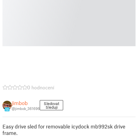
0 hodnocení
jimbob
Sledovat
Sleduji
@jimbob_361696
13
Easy drive sled for removable icydock mb992sk drive
frame.