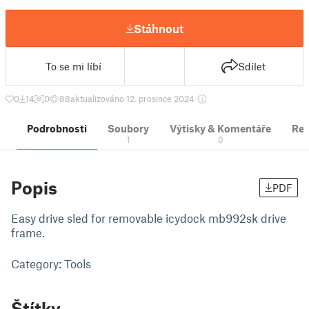
Stáhnout
To se mi líbí
Sdílet
0
14
0
88
aktualizováno 12. prosince 2024
Podrobnosti
Soubory
Výtisky & Komentáře
Re
1
0
Popis
PDF
Easy drive sled for removable icydock mb992sk drive
frame.
Category: Tools
Štítky