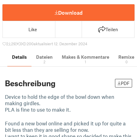
Download
Like
Teilen
2
29
0
200
aktualisiert 12. Dezember 2024
Details
Dateien
Makes & Kommentare
Remixe
2
1
0
Beschreibung
PDF
Device to hold the edge of the bowl down when
making girdles.
PLA is fine to use to make it.
Found a new bowl online and picked it up for quite a
bit less than they are selling for now.
I want to keep it in good shape so decided to make this