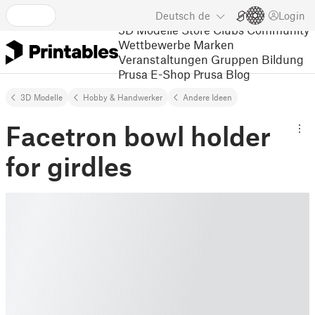
Deutsch
de
Login
3D Modelle
Store
Clubs
Community
Wettbewerbe
Marken
Veranstaltungen
Gruppen
Bildung
Prusa E-Shop
Prusa Blog
3D Modelle
Hobby & Handwerker
Andere Ideen
Facetron bowl holder
for girdles