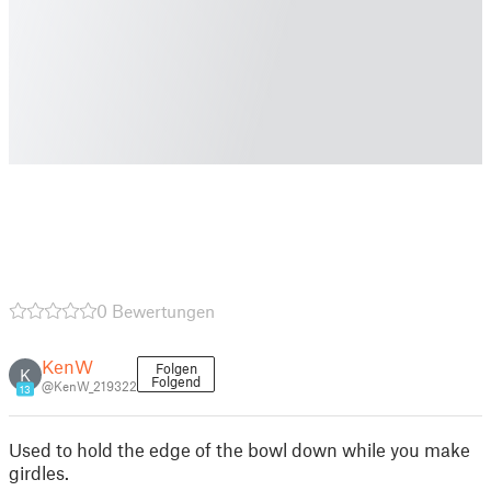
0 Bewertungen
KenW
Folgen
K
Folgend
@KenW_219322
13
Used to hold the edge of the bowl down while you make
girdles.