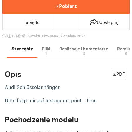
Pobierz
Lubię to
Udostępnij
3
33
0
158
zaktualizowano 12 grudnia 2024
Szczegóły
Pliki
Realizacje i Komentarze
Remik
1
3
0
Opis
PDF
Audi Schlüsselanhänger.
Bitte folgt mir auf Instagram: print___time
Pochodzenie modelu