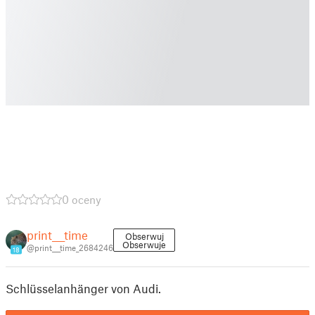
0 oceny
print___time
Obserwuj
Obserwuje
@print___time_2684246
18
Schlüsselanhänger von Audi.