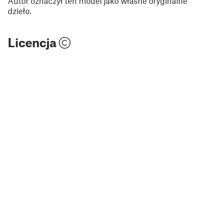
Autor oznaczył ten model jako własne oryginalne
dzieło.
Licencja