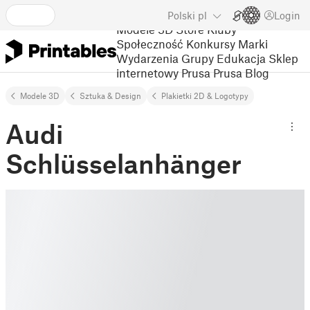
Polski
pl
Login
Modele 3D
Store
Kluby
Społeczność
Konkursy
Marki
Wydarzenia
Grupy
Edukacja
Sklep
internetowy Prusa
Prusa Blog
Modele 3D
Sztuka & Design
Plakietki 2D & Logotypy
Audi
Schlüsselanhänger