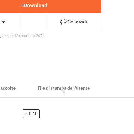
Download
ace
Condividi
giornato 12 dicembre 2024
accolte
File di stampa dell'utente
3
0
PDF