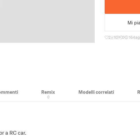
Mi pi
2
10
0
164
ag
ommenti
Remix
Modelli correlati
R
0
for a RC car.