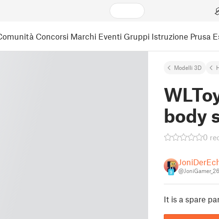
Comunità
Concorsi
Marchi
Eventi
Gruppi
Istruzione
Prusa 
Modelli 3D
WLToy
body 
0 re
JoniDerEc
@JoniGamer_2
9
It is a spare pa