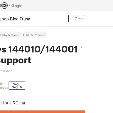
Login
Eshop
Blog Prusa
Crea
Hobby & Maker
RC & Robotica
s 144010/144001
support
censioni
hte
Segui
Seguiti
685074
rt for a RC car.