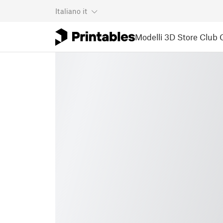
Italiano
it
Modelli 3D
Store
Club