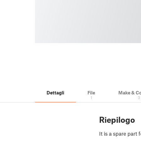
Dettagli
File
Make & C
1
3
Riepilogo
It is a spare part 