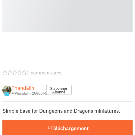
0 commentaires
Phandalin
S'abonner
Abonné
@Phandalin_2686014
10
Simple base for Dungeons and Dragons miniatures.
Téléchargement