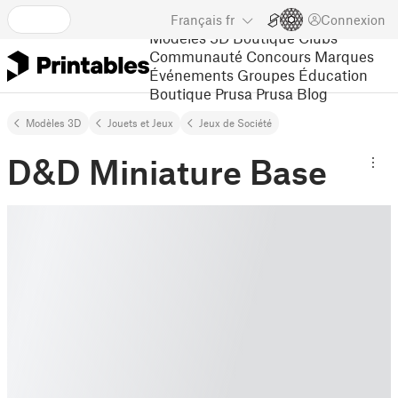
Français
fr
Connexion
Modèles 3D
Boutique
Clubs
Communauté
Concours
Marques
Événements
Groupes
Éducation
Boutique Prusa
Prusa Blog
Modèles 3D
Jouets et Jeux
Jeux de Société
D&D Miniature Base