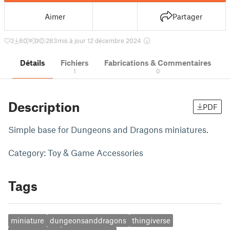
Aimer
Partager
3
80
0
283
mis à jour 12 décembre 2024
Détails
Fichiers
Fabrications & Commentaires
1
0
Description
PDF
Simple base for Dungeons and Dragons miniatures.
Category: Toy & Game Accessories
Tags
miniature
dungeonsanddragons
thingiverse