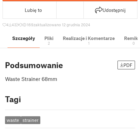
Lubię to
Udostępnij
4
43
1
169
zaktualizowano 12 grudnia 2024
Szczegóły
Pliki
Realizacje i Komentarze
Remik
2
1
0
Podsumowanie
PDF
Waste Strainer 68mm
Tagi
waste
strainer