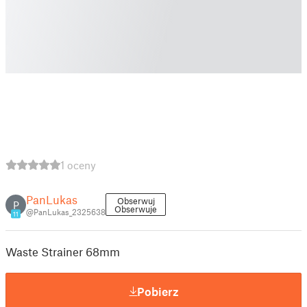
1 oceny
PanLukas
Obserwuj
P
Obserwuje
@PanLukas_2325638
11
Waste Strainer 68mm
Pobierz