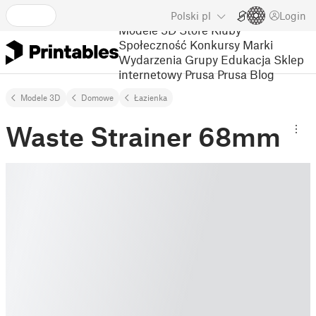
Polski
pl
Login
Modele 3D
Store
Kluby
Społeczność
Konkursy
Marki
Wydarzenia
Grupy
Edukacja
Sklep
internetowy Prusa
Prusa Blog
Modele 3D
Domowe
Łazienka
Waste Strainer 68mm