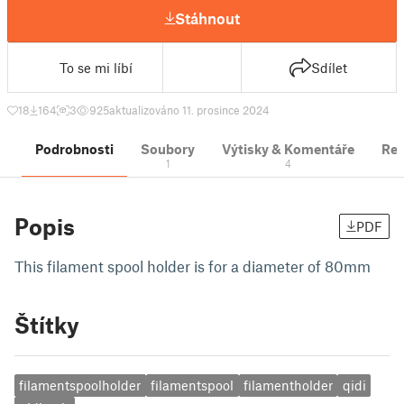
Stáhnout
To se mi líbí
Sdílet
18
164
3
925
aktualizováno 11. prosince 2024
Podrobnosti
Soubory
Výtisky & Komentáře
Re
1
4
Popis
PDF
This filament spool holder is for a diameter of 80mm
Štítky
filamentspoolholder
filamentspool
filamentholder
qidi