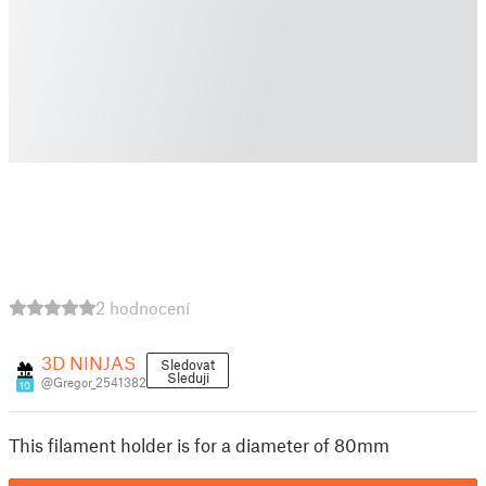
2 hodnocení
3D NINJAS
Sledovat
Sleduji
@Gregor_2541382
10
This filament holder is for a diameter of 80mm