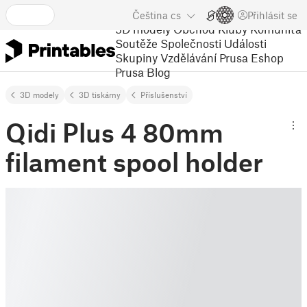
Čeština
cs
Přihlásit se
3D modely
Obchod
Kluby
Komunita
Soutěže
Společnosti
Události
Skupiny
Vzdělávání
Prusa Eshop
Prusa Blog
3D modely
3D tiskárny
Příslušenství
Qidi Plus 4 80mm
filament spool holder