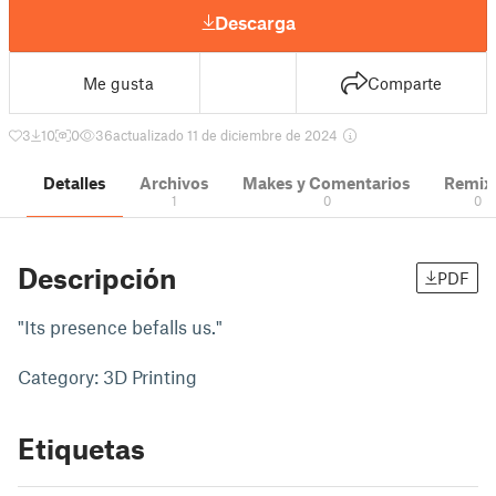
Descarga
Me gusta
Comparte
3
10
0
36
actualizado 11 de diciembre de 2024
Detalles
Archivos
Makes y Comentarios
Remix
1
0
0
Descripción
PDF
"Its presence befalls us."
Category: 3D Printing
Etiquetas