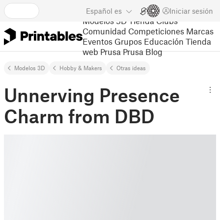
Español
es
Iniciar sesión
Modelos 3D
Tienda
Clubs
Comunidad
Competiciones
Marcas
Eventos
Grupos
Educación
Tienda
web Prusa
Prusa Blog
Modelos 3D
Hobby & Makers
Otras ideas
Unnerving Presence
Charm from DBD