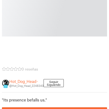
0 reseñas
Hot_Dog_Head-
Seguir
Siguiendo
@Hot_Dog_Head_2248340
21
"Its presence befalls us."