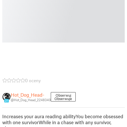
0 oceny
Hot_Dog_Head-
Obserwuj
Obserwuje
@Hot_Dog_Head_2248340
21
Increases your aura reading abilityYou become obsessed
with one survivorWhile in a chase with any survivor,