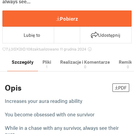
always see…
Pobierz
Lubię to
Udostępnij
7
30
0
108
zaktualizowano 11 grudnia 2024
Szczegóły
Pliki
Realizacje i Komentarze
Remik
1
0
0
Opis
PDF
Increases your aura reading ability
You become obsessed with one survivor
While in a chase with any survivor, always see their