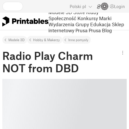
Polski
pl
Login
Modele 3D
Store
Kluby
Społeczność
Konkursy
Marki
Wydarzenia
Grupy
Edukacja
Sklep
internetowy Prusa
Prusa Blog
Modele 3D
Hobby & Makerzy
Inne pomysły
Radio Play Charm
NOT from DBD