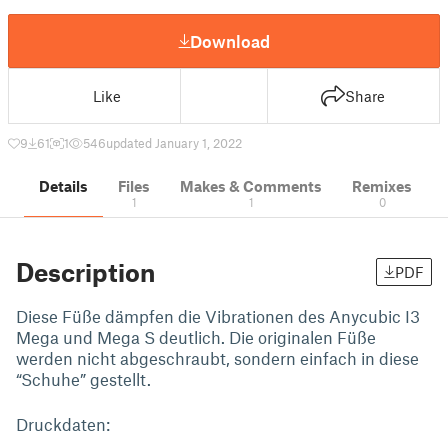
Download
Like
Share
9
61
1
546
updated January 1, 2022
Details
Files
Makes & Comments
Remixes
1
1
0
Description
PDF
Diese Füße dämpfen die Vibrationen des Anycubic I3
Mega und Mega S deutlich. Die originalen Füße
werden nicht abgeschraubt, sondern einfach in diese
“Schuhe” gestellt.
Druckdaten: