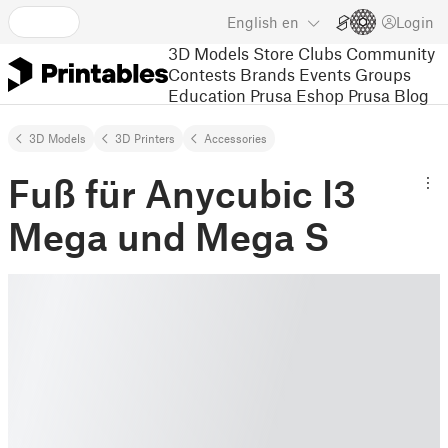
English
en
Login
3D Models
Store
Clubs
Community
Contests
Brands
Events
Groups
Education
Prusa Eshop
Prusa Blog
3D Models
3D Printers
Accessories
Fuß für Anycubic I3
Mega und Mega S