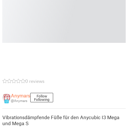
0 reviews
Anymars
Follow
Following
@Anymars
17
Vibrationsdämpfende Füße für den Anycubic I3 Mega
und Mega S