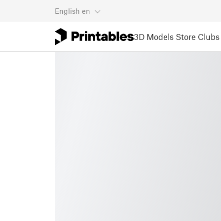
English
en
3D Models
Store
Clubs