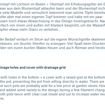
entopf mit Löchern im Boden + Übertopf mit Erhebungsgitter am 
ser aus dem Blumentopf ablaufen kann und der Blumentopf nicht
its viele Modelle und vermutlich bekommt man solche Töpfe bereits
llte aber mal einen eigenen Topf kreieren und habe mit ein paar
usen noch etwas Abwechslung in das Design hineingebracht. N
eifach von innen und außen mit Klarlack besprüht, um die Wasserf
pfen etwas mehr Glanz zu verleihen.
Bei Bedarf einfach im Slicer auf die eigene Wunschgröße skalieren
nbauen, um (bunte) Streifen zu erzeugen. Viel Spaß beim Drucken
lder von euren bunten Makes freuen und auch Remixe sind herzli
inage holes and cover with drainage grid
 with holes in the bottom + a cover with a raised grid at the botto
the pot, preventing the pot from sitting directly in water. There ar
nd such pots are probably sold for a low price at garden stores. Ho
and added some variety to the design during a few filament chang
 both pots twice with clear coat inside and out to increase water re
ne.