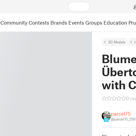
Community
Contests
Brands
Events
Groups
Education
Pr
3D Models
Blume
Überto
with 
0 re
parcel75
@parcel75_256
15