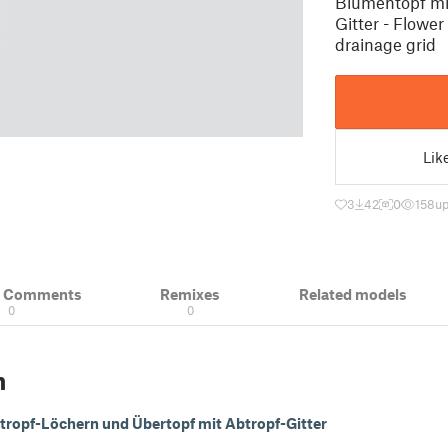
Blumentopf mi
Gitter - Flower
drainage grid
Lik
3
42
0
158
up
& Comments
Remixes
Related models
0
0
n
tropf-Löchern und Übertopf mit Abtropf-Gitter