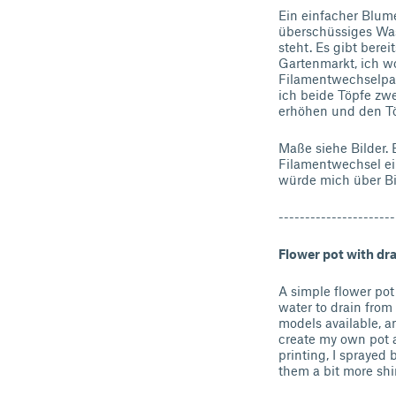
Ein einfacher Blum
überschüssiges Was
steht. Es gibt bere
Gartenmarkt, ich wo
Filamentwechselpa
ich beide Töpfe zw
erhöhen und den Tö
Maße siehe Bilder. 
Filamentwechsel ei
würde mich über Bi
----------------------
Flower pot with dra
A simple flower pot
water to drain from 
models available, a
create my own pot 
printing, I sprayed
them a bit more shi