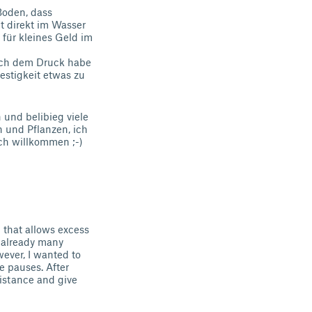
Boden, dass
 direkt im Wasser
 für kleines Geld im
ach dem Druck habe
estigkeit etwas zu
 und belibieg viele
 und Pflanzen, ich
ch willkommen ;-)
m that allows excess
e already many
wever, I wanted to
e pauses. After
sistance and give