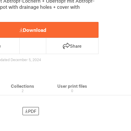
t Abtropf-Löchern + Übertopf mit Abtropf-
 pot with drainage holes + cover with
Download
e
Share
dated December 5, 2024
Collections
User print files
2
0
PDF