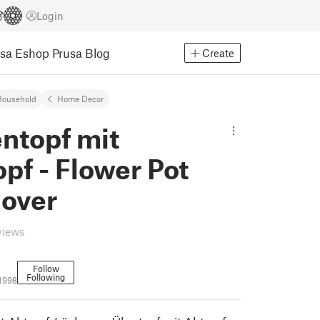
Login
usa Eshop
Prusa Blog
Create
Household
Home Decor
ntopf mit
pf - Flower Pot
Cover
views
Follow
Following
1998