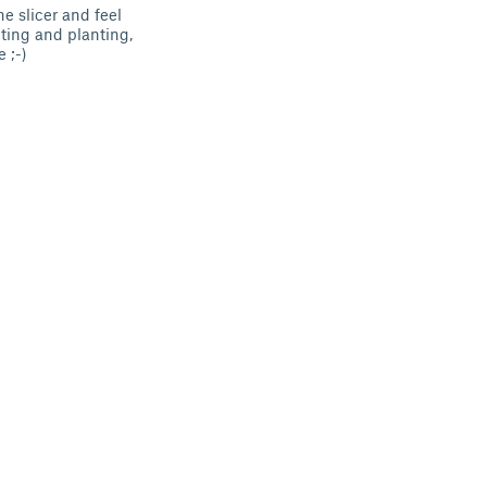
e slicer and feel
nting and planting,
 ;-)