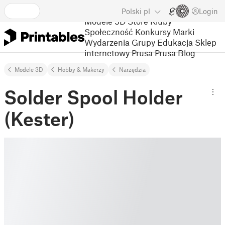
Polski
pl
Login
Modele 3D
Store
Kluby
Społeczność
Konkursy
Marki
Wydarzenia
Grupy
Edukacja
Sklep
internetowy Prusa
Prusa Blog
Modele 3D
Hobby & Makerzy
Narzędzia
Solder Spool Holder
(Kester)