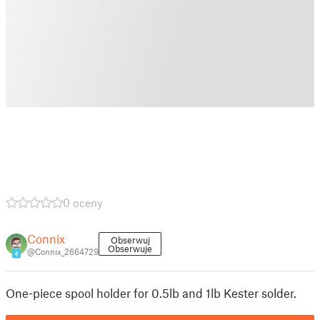
0 oceny
Connix
Obserwuj
Obserwuje
@Connix_2664729
4
One-piece spool holder for 0.5lb and 1lb Kester solder.