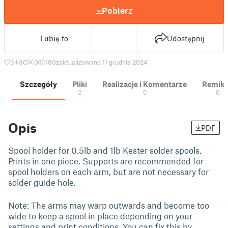
Pobierz
Lubię to
Udostępnij
3
30
0
180
zaktualizowano 11 grudnia 2024
Szczegóły
Pliki
Realizacje i Komentarze
Remik
2
0
0
Opis
PDF
Spool holder for 0.5lb and 1lb Kester solder spools.
Prints in one piece. Supports are recommended for
spool holders on each arm, but are not necessary for
solder guide hole.
Note: The arms may warp outwards and become too
wide to keep a spool in place depending on your
settings and print conditions. You can fix this by