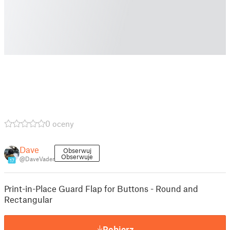
0 oceny
Dave
Obserwuj
Obserwuje
@DaveVader
17
Print-in-Place Guard Flap for Buttons - Round and
Rectangular
Pobierz