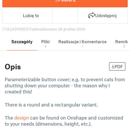
Lubię to
Udostępnij
12
61
0
217
zaktualizowano 28 grudnia 2024
Szczegóły
Pliki
Realizacje i Komentarze
Remik
4
1
0
Opis
PDF
Parameterizable button cover; e.g. to prevent cats from
shutting down your computer - the reason why I
created this!
There is a round and a rectangular variant.
The
design
can be found on Onshape and customized
to your needs (dimensions, height, etc.).