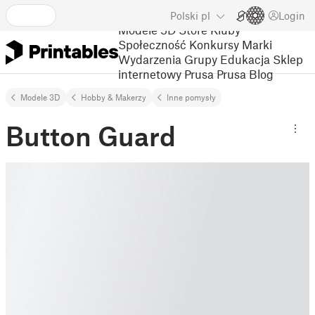
Polski
pl
Login
Modele 3D
Store
Kluby
Społeczność
Konkursy
Marki
Wydarzenia
Grupy
Edukacja
Sklep
internetowy Prusa
Prusa Blog
Modele 3D
Hobby & Makerzy
Inne pomysły
Button Guard