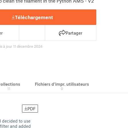
o clean the filament in the Python AMS - V2
Téléchargement
er
Partager
s à jour 11 décembre 2024
ollections
Fichiers d'impr. utilisateurs
11
0
PDF
I decided to use
 filter and added