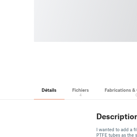
Détails
Fichiers
Fabrications 
4
Descriptio
I wanted to add a f
PTFE tubes as the se