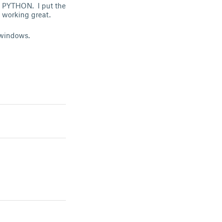
he PYTHON. I put the
s working great.
 windows.