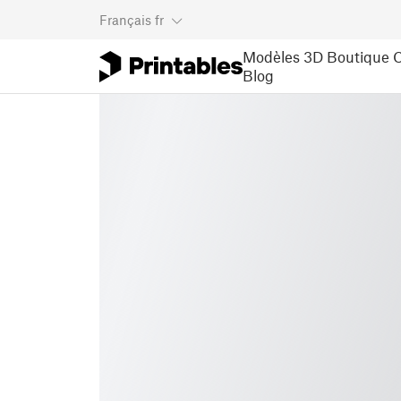
Français
fr
Modèles 3D
Boutique
C
Blog