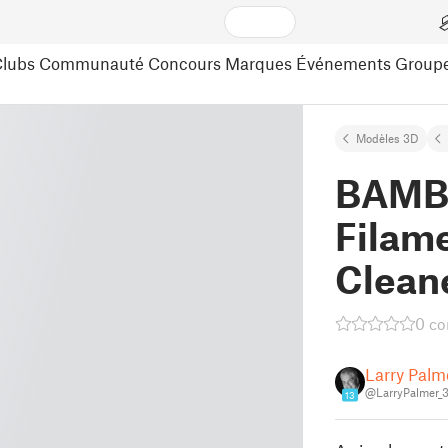
lubs
Communauté
Concours
Marques
Événements
Group
Modèles 3D
BAMB
Filame
Clean
0 c
Larry Palm
@LarryPalmer_
13