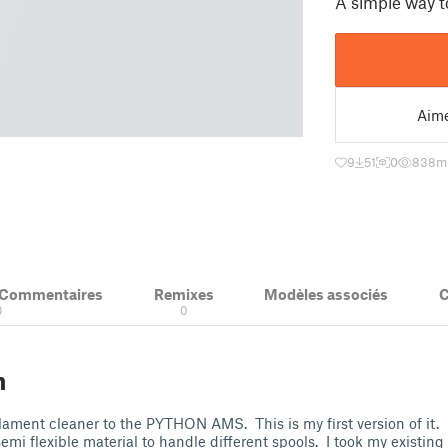
A simple way t
Aim
9
51
0
838
mi
& Commentaires
Remixes
Modèles associés
C
0
0
n
ilament cleaner to the PYTHON AMS. This is my first version of it. 
mi flexible material to handle different spools. I took my existing