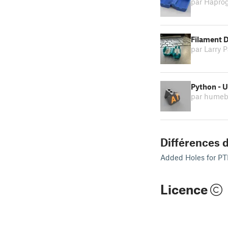
par Hapro
Filament D
par Larry 
Python - 
par hume
Différences d
Added Holes for PTF
Licence