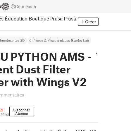
Connexion
es
Éducation
Boutique Prusa
Prusa
Créer
Imprimantes 3D
Pièces & Mises à niveau Bambu Lab
U PYTHON AMS -
nt Dust Filter
er with Wings V2
ommentaires
er
S'abonner
Abonné
329141