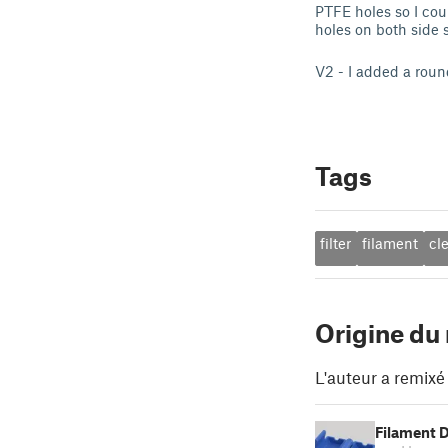
PTFE holes so I cou
holes on both side s
V2 - I added a roun
Tags
filter
filament
cl
Origine du
L'auteur a remixé
Filament D