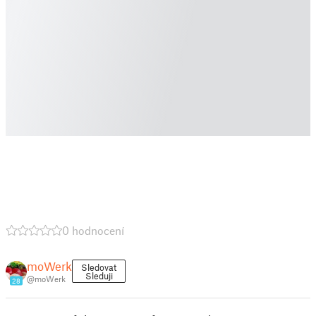
0 hodnocení
moWerk
Sledovat
Sleduji
@moWerk
28