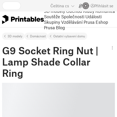
Čeština
cs
Přihlásit se
3D modely
Obchod
Kluby
Komunita
Soutěže
Společnosti
Události
Skupiny
Vzdělávání
Prusa Eshop
Prusa Blog
3D modely
Domácnost
Ostatní vybavení domu
G9 Socket Ring Nut |
Lamp Shade Collar
Ring