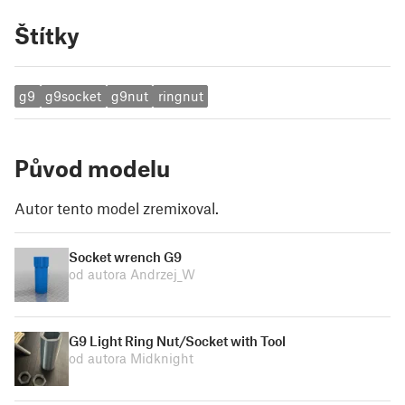
Štítky
g9
g9socket
g9nut
ringnut
Původ modelu
Autor tento model zremixoval.
Socket wrench G9
od autora Andrzej_W
G9 Light Ring Nut/Socket with Tool
od autora Midknight