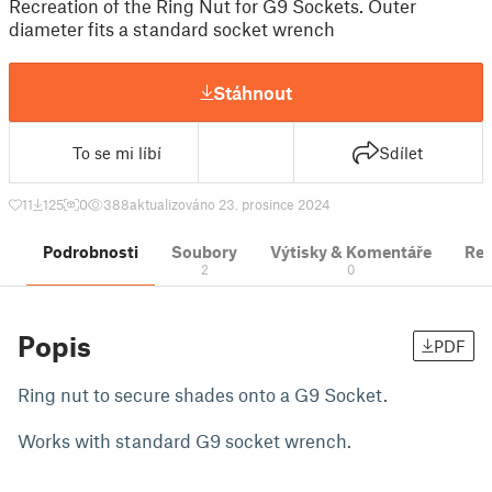
Recreation of the Ring Nut for G9 Sockets. Outer
diameter fits a standard socket wrench
Stáhnout
To se mi líbí
Sdílet
11
125
0
388
aktualizováno 23. prosince 2024
Podrobnosti
Soubory
Výtisky & Komentáře
Re
2
0
Popis
PDF
Ring nut to secure shades onto a G9 Socket.
Works with standard G9 socket wrench.