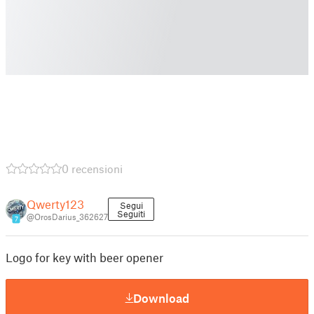
0 recensioni
Qwerty123
Segui
Seguiti
@OrosDarius_362627
7
Logo for key with beer opener
Download