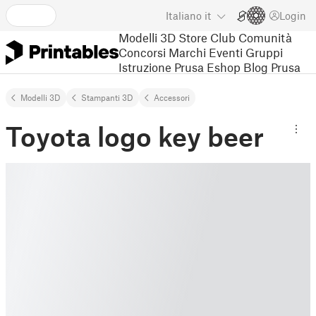
Italiano
it
Login
Modelli 3D
Store
Club
Comunità
Concorsi
Marchi
Eventi
Gruppi
Istruzione
Prusa Eshop
Blog Prusa
Modelli 3D
Stampanti 3D
Accessori
Toyota logo key beer