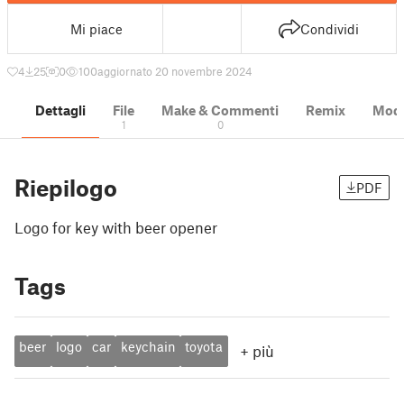
Mi piace
Condividi
4
25
0
100
aggiornato 20 novembre 2024
Dettagli
File
Make & Commenti
Remix
Model
1
0
Riepilogo
PDF
Logo for key with beer opener
Tags
beer
logo
car
keychain
toyota
+
più