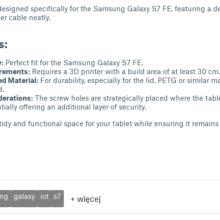
designed specifically for the Samsung Galaxy S7 FE, featuring a d
er cable neatly.
s:
:
Perfect fit for the Samsung Galaxy S7 FE.
irements:
Requires a 3D printer with a build area of at least 30 cm.
 Material:
For durability, especially for the lid, PETG or similar m
.
derations:
The screw holes are strategically placed where the tabl
tially offering an additional layer of security.
 tidy and functional space for your tablet while ensuring it remains
ng
galaxy
iot
s7
+
więcej