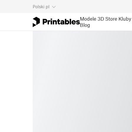
Polski
pl
Modele 3D
Store
Kluby
Blog