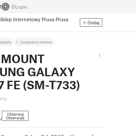
Login
Sklep internetowy Prusa
Prusa
Dodaj
Gadżety
Urządzenia mobilne
 MOUNT
UNG GALAXY
7 FE (SM-T733)
eny
Obserwuj
Obserwuje
4