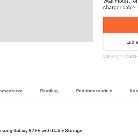
Wall mount fo
charger cable.
Lubię
3
207
0
913
 Komentarze
Remiksy
Podobne modele
Kol
0
msung Galaxy S7 FE with Cable Storage