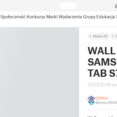
Społeczność
Konkursy
Marki
Wydarzenia
Grupy
Edukacja
Modele 3D
WALL
SAMS
TAB S
0 oc
Grimo
@Grimo_28228
9