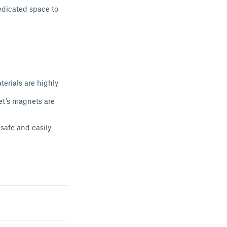
edicated space to
aterials are highly
et’s magnets are
 safe and easily