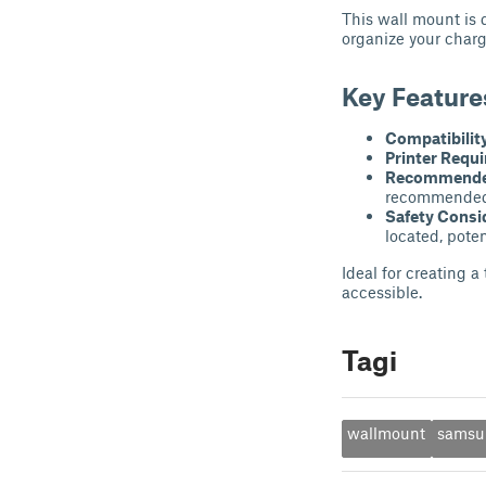
This wall mount is 
organize your charg
Key Feature
Compatibility
Printer Requ
Recommended
recommended
Safety Consi
located, poten
Ideal for creating a
accessible.
Tagi
wallmount
samsu