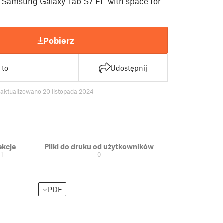
r Samsung Galaxy Tab S7 FE with space for
Pobierz
 to
Udostępnij
zaktualizowano 20 listopada 2024
ekcje
Pliki do druku od użytkowników
11
0
PDF